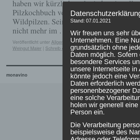
haben wir kürzlich mal wieder ein tolle
Pilzkochbuch von Antonio Carluccio ent
Datenschutzerklärun
Wildpilzen. Sein Buch „Pilze für Feinsc
Stand: 07.01.2021
nicht mehr im …
Weiterlesen
→
Wir freuen uns sehr üb
Unternehmen. Eine Nutz
Veröffentlicht unter
Allgemein
|
Verschlagwortet mit
Nicolas Maill
grundsätzlich ohne je
Weingut Maier
|
Schreib einen Kommentar
Daten möglich. Sofern 
besondere Services u
unsere Internetseite 
monavino
könnte jedoch eine Ve
Daten erforderlich werd
personenbezogener Date
eine solche Verarbeitu
holen wir generell eine
Person ein.
Die Verarbeitung pers
beispielsweise des Nam
Adresse oder Telefonn