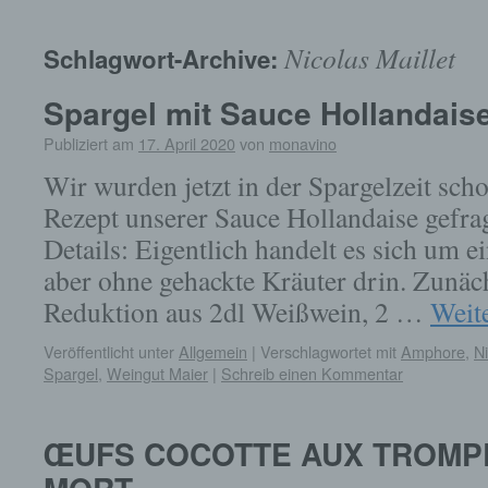
springen
Nicolas Maillet
Schlagwort-Archive:
Spargel mit Sauce Hollandais
Publiziert am
17. April 2020
von
monavino
Wir wurden jetzt in der Spargelzeit sc
Rezept unserer Sauce Hollandaise gefrag
Details: Eigentlich handelt es sich um e
aber ohne gehackte Kräuter drin. Zunäc
Reduktion aus 2dl Weißwein, 2 …
Weit
Veröffentlicht unter
Allgemein
|
Verschlagwortet mit
Amphore
,
Ni
Spargel
,
Weingut Maier
|
Schreib einen Kommentar
ŒUFS COCOTTE AUX TROMP