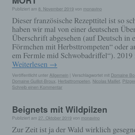
MORT
Publiziert am
8. November 2019
von
monavino
Dieser französische Rezepttitel ist so s
haben wir mal von einer deutschen Über
Überschrift abgesehen (auf Deutsch in 
Förmchen mit Herbsttrompeten“ oder a
em Fermle mid Schwobadriffel“). 2019 i
Weiterlesen
→
Veröffentlicht unter
Allgemein
|
Verschlagwortet mit
Domaine Bo
Domaine Guillot-Broux
,
Herbsttrompeten
,
Nicolas Maillet
,
Pilzge
Schreib einen Kommentar
Beignets mit Wildpilzen
Publiziert am
27. Oktober 2019
von
monavino
Zur Zeit ist ja der Wald wirklich gesegn