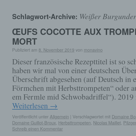
springen
Weißer Burgunde
Schlagwort-Archive:
ŒUFS COCOTTE AUX TROMP
MORT
Publiziert am
8. November 2019
von
monavino
Dieser französische Rezepttitel ist so s
haben wir mal von einer deutschen Über
Überschrift abgesehen (auf Deutsch in 
Förmchen mit Herbsttrompeten“ oder a
em Fermle mid Schwobadriffel“). 2019 i
Weiterlesen
→
Veröffentlicht unter
Allgemein
|
Verschlagwortet mit
Domaine Bo
Domaine Guillot-Broux
,
Herbsttrompeten
,
Nicolas Maillet
,
Pilzge
Schreib einen Kommentar