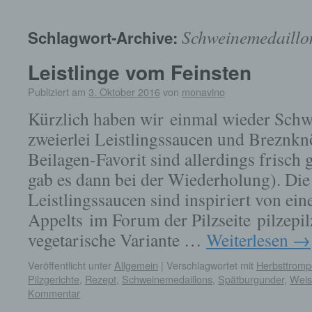
springen
Schweinemedaillo
Schlagwort-Archive:
Leistlinge vom Feinsten
Publiziert am
3. Oktober 2016
von
monavino
Kürzlich haben wir einmal wieder Schw
zweierlei Leistlingssaucen und Breznkn
Beilagen-Favorit sind allerdings frisch 
gab es dann bei der Wiederholung). Die 
Leistlingssaucen sind inspiriert von ein
Appelts im Forum der Pilzseite pilzepil
vegetarische Variante …
Weiterlesen
→
Veröffentlicht unter
Allgemein
|
Verschlagwortet mit
Herbsttromp
Pilzgerichte
,
Rezept
,
Schweinemedaillons
,
Spätburgunder
,
Weis
Kommentar