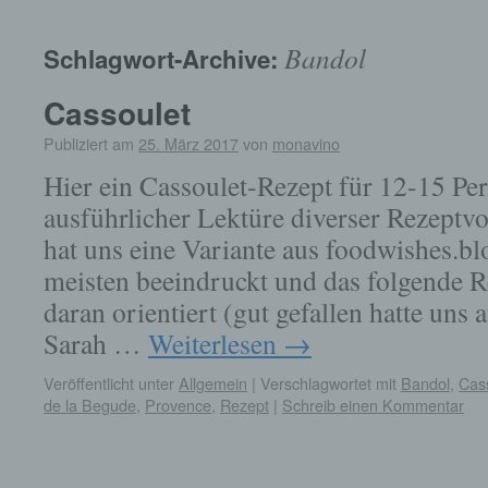
springen
Bandol
Schlagwort-Archive:
Cassoulet
Publiziert am
25. März 2017
von
monavino
Hier ein Cassoulet-Rezept für 12-15 Pe
ausführlicher Lektüre diverser Rezeptvo
hat uns eine Variante aus foodwishes.b
meisten beeindruckt und das folgende R
daran orientiert (gut gefallen hatte uns
Sarah …
Weiterlesen
→
Veröffentlicht unter
Allgemein
|
Verschlagwortet mit
Bandol
,
Cas
de la Begude
,
Provence
,
Rezept
|
Schreib einen Kommentar